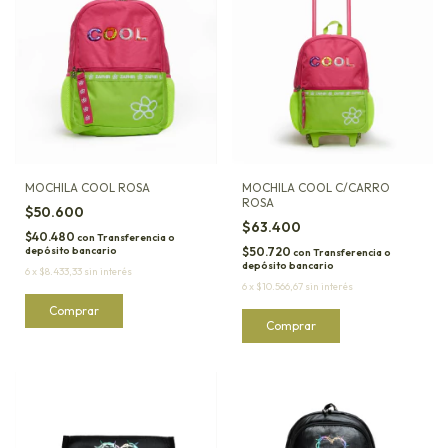
MOCHILA COOL ROSA
MOCHILA COOL C/CARRO
ROSA
$50.600
$63.400
$40.480
con
Transferencia o
depósito bancario
$50.720
con
Transferencia o
depósito bancario
6
x
$8.433,33
sin interés
6
x
$10.566,67
sin interés