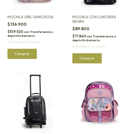
MOCHILA GIRL GANG ROSA
MOCHILA CON LUNCHERA
NEGRA
$136.900
$89.800
$109.520
con
Transferencia o
depósito bancario
$71.840
con
Transferencia o
depósito bancario
6
x
$22.816,67
sin interés
6
x
$14.966,67
sin interés