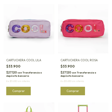
CARTUCHERA COOL LILA
CARTUCHERA COOL ROSA
$33.900
$33.900
$27.120
$27.120
con
Transferencia o
con
Transferencia o
depósito bancario
depósito bancario
6
x
$5.650
sin interés
6
x
$5.650
sin interés