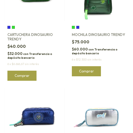
CARTUCHERA DINOSAURIO
MOCHILA DINOSAURIO TRENDY
TRENDY
$75.000
$40.000
$60.000
con
Transferencia o
$32.000
depósito bancario
con
Transferencia o
depósito bancario
6
x
$12.500
sin interés
6
x
$6.666,67
sin interés
Comprar
Comprar