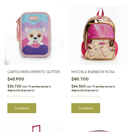
CARTUCHERA PERRITO GLITTER
MOCHILA RAINBOW ROSA
$45.900
$80.700
$36.720
$64.560
con
Transferencia o
con
Transferencia o
depósito bancario
depósito bancario
6
x
$7.650
sin interés
6
x
$13.450
sin interés