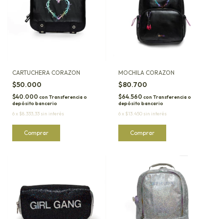
CARTUCHERA CORAZON
MOCHILA CORAZON
$50.000
$80.700
$40.000
$64.560
con
Transferencia o
con
Transferencia o
depósito bancario
depósito bancario
6
x
$8.333,33
sin interés
6
x
$13.450
sin interés