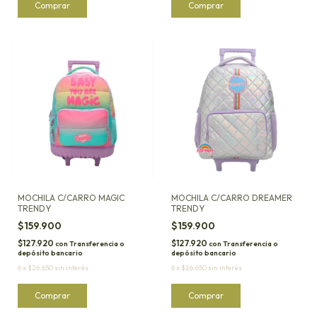
MOCHILA C/CARRO MAGIC
MOCHILA C/CARRO DREAMER
TRENDY
TRENDY
$159.900
$159.900
$127.920
$127.920
con
Transferencia o
con
Transferencia o
depósito bancario
depósito bancario
6
x
$26.650
sin interés
6
x
$26.650
sin interés