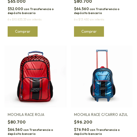
$65.000
$80.700
$52.000
$64.560
con
Transferencia o
con
Transferencia o
depósito bancario
depósito bancario
6
x
$10.833,33
sin interés
6
x
$13.450
sin interés
MOCHILA RACE ROJA
MOCHILA RACE C/CARRO AZUL
$80.700
$96.200
$64.560
$76.960
con
Transferencia o
con
Transferencia o
depósito bancario
depósito bancario