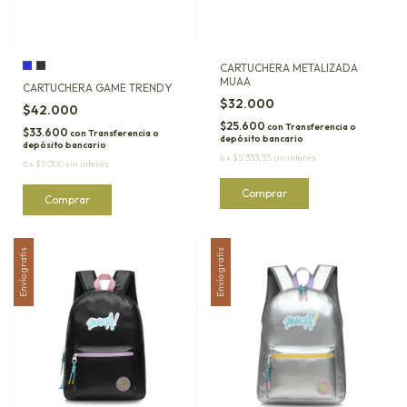
CARTUCHERA METALIZADA
MUAA
CARTUCHERA GAME TRENDY
$32.000
$42.000
$25.600
con
Transferencia o
$33.600
con
Transferencia o
depósito bancario
depósito bancario
6
x
$5.333,33
sin interés
6
x
$7.000
sin interés
Comprar
Envío gratis
Envío gratis