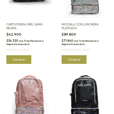
CARTUCHERA GIRL GANG
MOCHILA CON LUNCHERA
NEGRA
PLATEADO
$42.900
$89.800
$34.320
$71.840
con
Transferencia o
con
Transferencia o
depósito bancario
depósito bancario
6
x
$7.150
sin interés
6
x
$14.966,67
sin interés