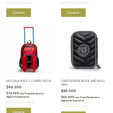
6
x
$13.450
sin interés
6
x
$16.033,33
sin interés
MOCHILA RACE C/CARRO ROJA
CARTUCHERA ROCK AND ROLL
GRIS
$96.200
$50.000
$76.960
con
Transferencia o
depósito bancario
$40.000
con
Transferencia o
depósito bancario
6
x
$16.033,33
sin interés
6
x
$8.333,33
sin interés