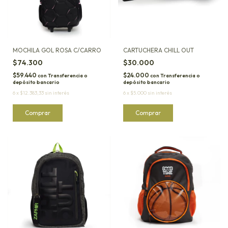
MOCHILA GOL ROSA C/CARRO
CARTUCHERA CHILL OUT
$74.300
$30.000
$59.440
$24.000
con
Transferencia o
con
Transferencia o
depósito bancario
depósito bancario
6
x
$12.383,33
sin interés
6
x
$5.000
sin interés