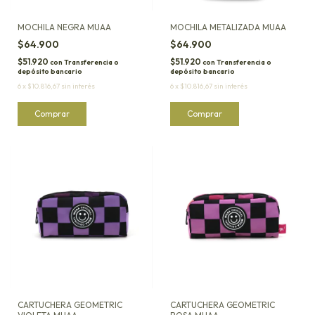
MOCHILA NEGRA MUAA
MOCHILA METALIZADA MUAA
$64.900
$64.900
$51.920
$51.920
con
Transferencia o
con
Transferencia o
depósito bancario
depósito bancario
6
x
$10.816,67
sin interés
6
x
$10.816,67
sin interés
CARTUCHERA GEOMETRIC
CARTUCHERA GEOMETRIC