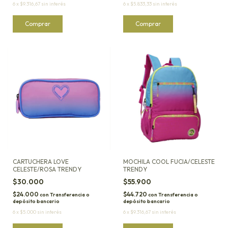
6
x
$9.316,67
sin interés
6
x
$5.833,33
sin interés
CARTUCHERA LOVE
MOCHILA COOL FUCIA/CELESTE
CELESTE/ROSA TRENDY
TRENDY
$30.000
$55.900
$24.000
$44.720
con
Transferencia o
con
Transferencia o
depósito bancario
depósito bancario
6
x
$5.000
sin interés
6
x
$9.316,67
sin interés