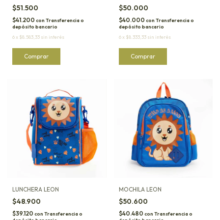
$51.500
$50.000
$41.200
$40.000
con
Transferencia o
con
Transferencia o
depósito bancario
depósito bancario
6
x
$8.583,33
sin interés
6
x
$8.333,33
sin interés
LUNCHERA LEON
MOCHILA LEON
$48.900
$50.600
$39.120
$40.480
con
Transferencia o
con
Transferencia o