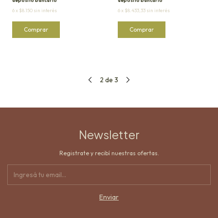
depósito bancario
depósito bancario
6
x
$8.150
sin interés
6
x
$8.433,33
sin interés
2
de
3
Newsletter
Registrate y recibí nuestras ofertas.