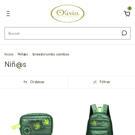
0
Inicio
.
Niñ@s
.
breadcrumbs.combos
Niñ@s
Ordenar
Filtrar