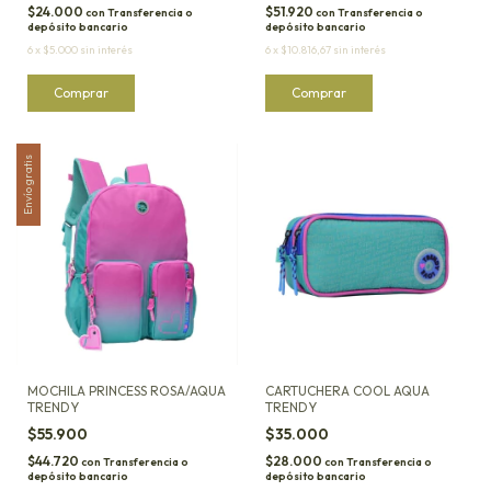
$24.000
$51.920
con
Transferencia o
con
Transferencia o
depósito bancario
depósito bancario
6
x
$5.000
sin interés
6
x
$10.816,67
sin interés
Envío gratis
MOCHILA PRINCESS ROSA/AQUA
CARTUCHERA COOL AQUA
TRENDY
TRENDY
$55.900
$35.000
$44.720
$28.000
con
Transferencia o
con
Transferencia o
depósito bancario
depósito bancario