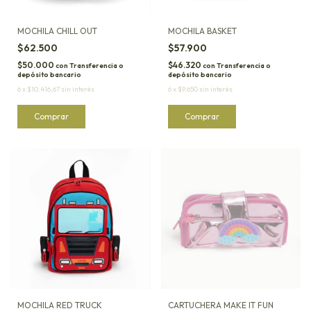
MOCHILA CHILL OUT
MOCHILA BASKET
$62.500
$57.900
$50.000
$46.320
con
Transferencia o
con
Transferencia o
depósito bancario
depósito bancario
6
x
$10.416,67
sin interés
6
x
$9.650
sin interés
MOCHILA RED TRUCK
CARTUCHERA MAKE IT FUN