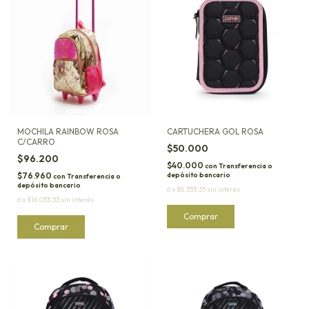
MOCHILA RAINBOW ROSA
CARTUCHERA GOL ROSA
C/CARRO
$50.000
$96.200
$40.000
con
Transferencia o
$76.960
depósito bancario
con
Transferencia o
depósito bancario
6
x
$8.333,33
sin interés
6
x
$16.033,33
sin interés