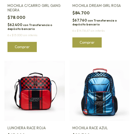
MOCHILA C/CARRO GIRL GANG
MOCHILA DREAM GIRL ROSA
NEGRA
$84.700
$78.000
$67.760
con
Transferencia o
$62.400
depósito bancario
con
Transferencia o
depósito bancario
6
x
$14.116,67
sin interés
6
x
$13.000
sin interés
LUNCHERA RACE ROJA
MOCHILA RACE AZUL