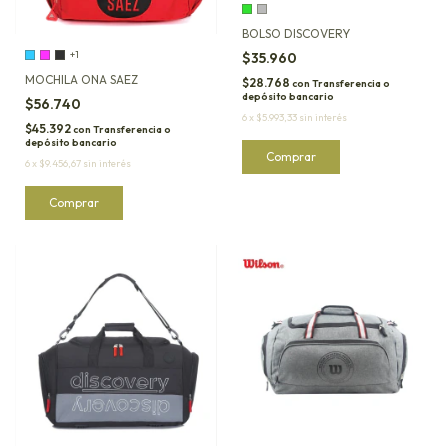
BOLSO DISCOVERY
+1
$35.960
MOCHILA ONA SAEZ
$28.768
con
Transferencia o
depósito bancario
$56.740
6
x
$5.993,33
sin interés
$45.392
con
Transferencia o
depósito bancario
Comprar
6
x
$9.456,67
sin interés
Comprar