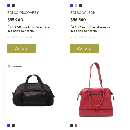
BOLSO DISCOVERY
BOLSO WILSON
$35.960
$56.580
$28.768
$45.264
con
Transferencia o
con
Transferencia o
depósito bancario
depósito bancario
6
x
$5.993,33
sin interés
6
x
$9.430
sin interés
Comprar
Comprar
+1