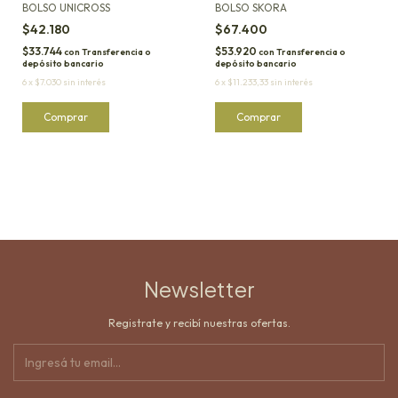
BOLSO UNICROSS
BOLSO SKORA
$42.180
$67.400
$33.744
$53.920
con
Transferencia o
con
Transferencia o
depósito bancario
depósito bancario
6
x
$7.030
sin interés
6
x
$11.233,33
sin interés
Comprar
Comprar
Newsletter
Registrate y recibí nuestras ofertas.