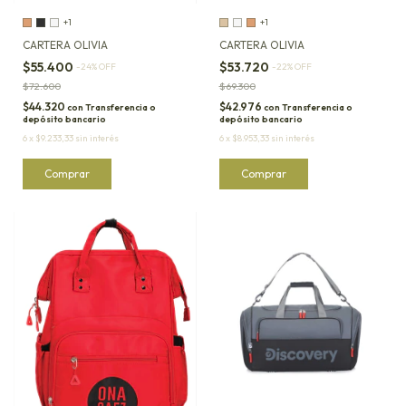
+1
+1
CARTERA OLIVIA
CARTERA OLIVIA
$55.400
$53.720
-
24
%
OFF
-
22
%
OFF
$72.600
$69.300
$44.320
$42.976
con
Transferencia o
con
Transferencia o
depósito bancario
depósito bancario
6
x
$9.233,33
sin interés
6
x
$8.953,33
sin interés
Comprar
Comprar